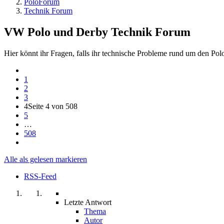
PoloForum
Technik Forum
VW Polo und Derby Technik Forum
Hier könnt ihr Fragen, falls ihr technische Probleme rund um den Polo
1
2
3
4
Seite 4 von 508
5
…
508
Alle als gelesen markieren
RSS-Feed
Letzte Antwort
Thema
Autor