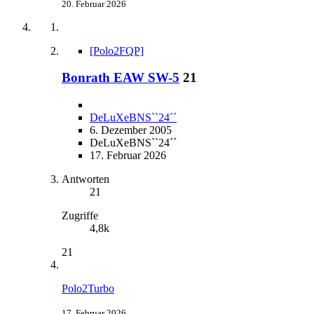
20. Februar 2026
[Polo2FQP]
Bonrath EAW SW-5
21
DeLuXeBNS``24´´
6. Dezember 2005
DeLuXeBNS``24´´
17. Februar 2026
Antworten
21
Zugriffe
4,8k
21
Polo2Turbo
17. Februar 2026