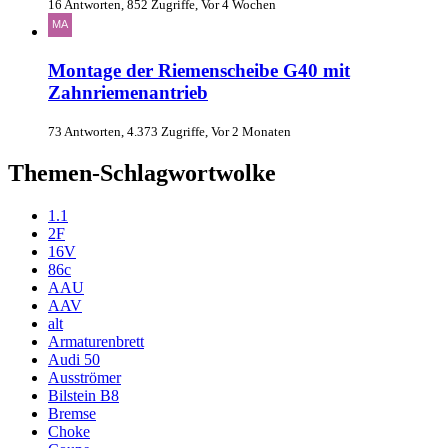
16 Antworten, 852 Zugriffe, Vor 4 Wochen
Montage der Riemenscheibe G40 mit
Zahnriemenantrieb
73 Antworten, 4.373 Zugriffe, Vor 2 Monaten
Themen-Schlagwortwolke
1.1
2F
16V
86c
AAU
AAV
alt
Armaturenbrett
Audi 50
Ausströmer
Bilstein B8
Bremse
Choke