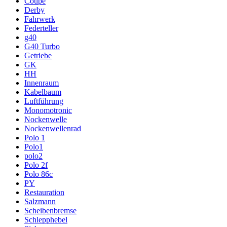
Coupe
Derby
Fahrwerk
Federteller
g40
G40 Turbo
Getriebe
GK
HH
Innenraum
Kabelbaum
Luftführung
Monomotronic
Nockenwelle
Nockenwellenrad
Polo 1
Polo1
polo2
Polo 2f
Polo 86c
PY
Restauration
Salzmann
Scheibenbremse
Schlepphebel