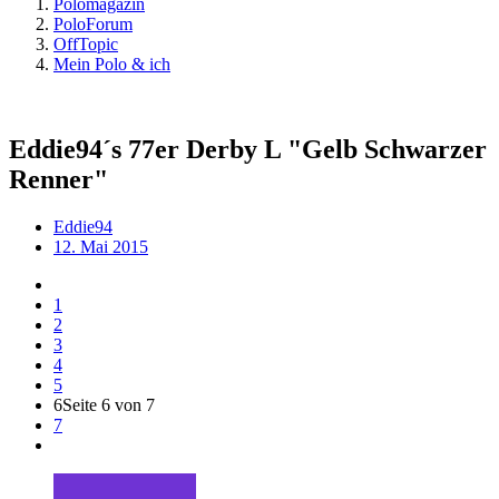
Polomagazin
PoloForum
OffTopic
Mein Polo & ich
Eddie94´s 77er Derby L "Gelb Schwarzer
Renner"
Eddie94
12. Mai 2015
1
2
3
4
5
6
Seite 6 von 7
7