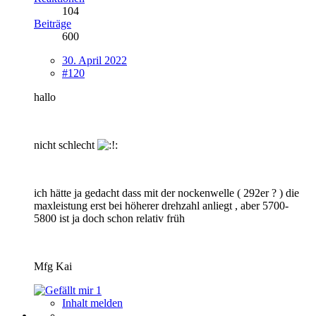
104
Beiträge
600
30. April 2022
#120
hallo
nicht schlecht
ich hätte ja gedacht dass mit der nockenwelle ( 292er ? ) die
maxleistung erst bei höherer drehzahl anliegt , aber 5700-
5800 ist ja doch schon relativ früh
Mfg Kai
1
Inhalt melden