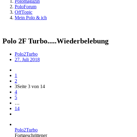
Polomagazin
PoloForum
OffTopic
Mein Polo & ich
Polo 2F Turbo.....Wiederbelebung
Polo2Turbo
27. Juli 2018
1
2
3
Seite 3 von 14
4
5
…
14
Polo2Turbo
Fortgeschrittener