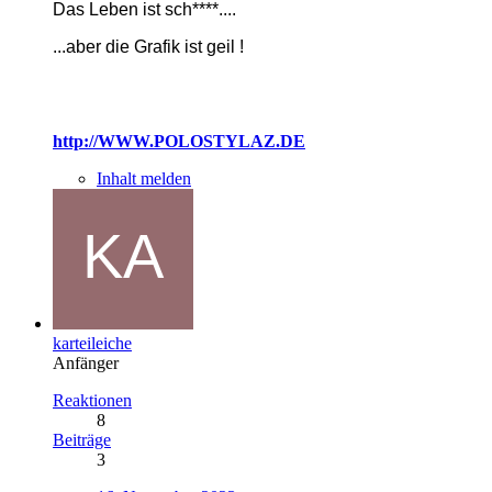
Das Leben ist sch****....
...
aber die Grafik ist geil !
http://WWW.POLOSTYLAZ.DE
Inhalt melden
karteileiche
Anfänger
Reaktionen
8
Beiträge
3