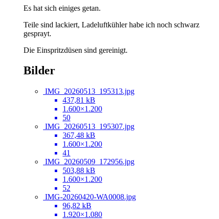
Es hat sich einiges getan.
Teile sind lackiert, Ladeluftkühler habe ich noch schwarz
gesprayt.
Die Einspritzdüsen sind gereinigt.
Bilder
IMG_20260513_195313.jpg
437,81 kB
1.600×1.200
50
IMG_20260513_195307.jpg
367,48 kB
1.600×1.200
41
IMG_20260509_172956.jpg
503,88 kB
1.600×1.200
52
IMG-20260420-WA0008.jpg
96,82 kB
1.920×1.080