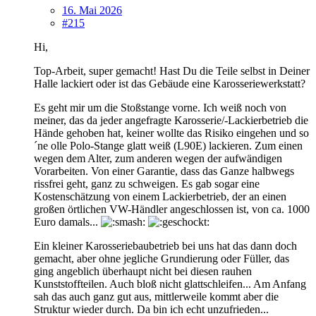
16. Mai 2026
#215
Hi,
Top-Arbeit, super gemacht! Hast Du die Teile selbst in Deiner
Halle lackiert oder ist das Gebäude eine Karosseriewerkstatt?
Es geht mir um die Stoßstange vorne. Ich weiß noch von
meiner, das da jeder angefragte Karosserie/-Lackierbetrieb die
Hände gehoben hat, keiner wollte das Risiko eingehen und so
´ne olle Polo-Stange glatt weiß (L90E) lackieren. Zum einen
wegen dem Alter, zum anderen wegen der aufwändigen
Vorarbeiten. Von einer Garantie, dass das Ganze halbwegs
rissfrei geht, ganz zu schweigen. Es gab sogar eine
Kostenschätzung von einem Lackierbetrieb, der an einen
großen örtlichen VW-Händler angeschlossen ist, von ca. 1000
Euro damals...
Ein kleiner Karosseriebaubetrieb bei uns hat das dann doch
gemacht, aber ohne jegliche Grundierung oder Füller, das
ging angeblich überhaupt nicht bei diesen rauhen
Kunststoffteilen. Auch bloß nicht glattschleifen... Am Anfang
sah das auch ganz gut aus, mittlerweile kommt aber die
Struktur wieder durch. Da bin ich echt unzufrieden...