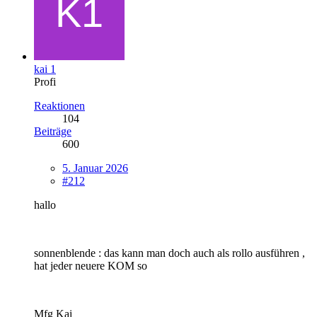
kai 1
Profi
Reaktionen
104
Beiträge
600
5. Januar 2026
#212
hallo
sonnenblende : das kann man doch auch als rollo ausführen ,
hat jeder neuere KOM so
Mfg Kai