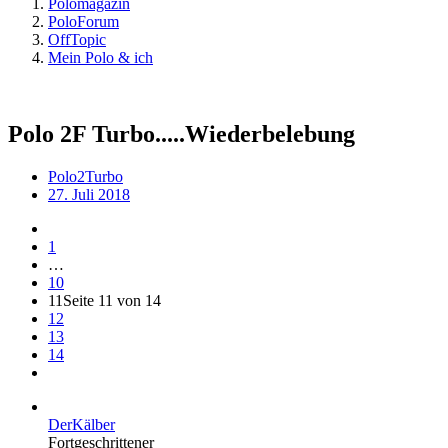
Polomagazin
PoloForum
OffTopic
Mein Polo & ich
Polo 2F Turbo.....Wiederbelebung
Polo2Turbo
27. Juli 2018
1
…
10
11
Seite 11 von 14
12
13
14
DerKälber
Fortgeschrittener