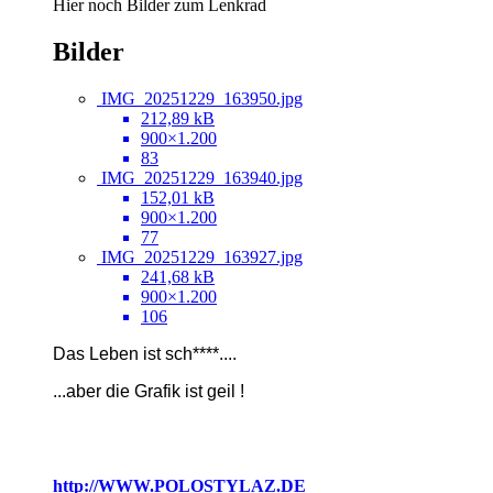
Hier noch Bilder zum Lenkrad
Bilder
IMG_20251229_163950.jpg
212,89 kB
900×1.200
83
IMG_20251229_163940.jpg
152,01 kB
900×1.200
77
IMG_20251229_163927.jpg
241,68 kB
900×1.200
106
Das Leben ist sch****....
...
aber die Grafik ist geil !
http://WWW.POLOSTYLAZ.DE