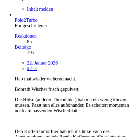
Inhalt melden
Polo2Turbo
Fortgeschrittener
Reaktionen
85
Beiträge
195
22. Januar 2026
#213
Hab mal wieder weitergemacht.
Bonrath Wischer frisch gepulvert.
Die Hülse (anderer Thread hier) hab ich ein wenig kürzen
müssen. Passt nun alles aufeinander. Es scheitert momentan
noch am passenden Wischerblatt.
Den Kofferraumöffner hab ich ins linke Fach des
Amaturenbretts mittels Beetle Kofferraumöffner integriert.