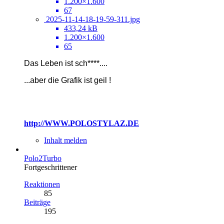
1.200×1.600
67
2025-11-14-18-19-59-311.jpg
433,24 kB
1.200×1.600
65
Das Leben ist sch****....
...
aber die Grafik ist geil !
http://WWW.POLOSTYLAZ.DE
Inhalt melden
Polo2Turbo
Fortgeschrittener
Reaktionen
85
Beiträge
195