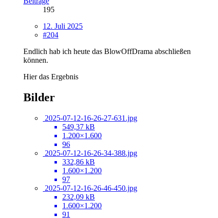
Beiträge
195
12. Juli 2025
#204
Endlich hab ich heute das BlowOffDrama abschließen
können.
Hier das Ergebnis
Bilder
2025-07-12-16-26-27-631.jpg
549,37 kB
1.200×1.600
96
2025-07-12-16-26-34-388.jpg
332,86 kB
1.600×1.200
97
2025-07-12-16-26-46-450.jpg
232,09 kB
1.600×1.200
91