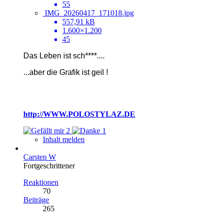
55
IMG_20260417_171018.jpg
557,91 kB
1.600×1.200
45
Das Leben ist sch****....
...
aber die Grafik ist geil !
http://WWW.POLOSTYLAZ.DE
2
1
Inhalt melden
Carsten W
Fortgeschrittener
Reaktionen
70
Beiträge
265