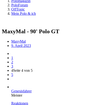
Polomagazin
PoloForum
OffTopic
Mein Polo & ich
MaxyMal - 90' Polo GT
MaxyMal
9. April 2023
1
2
3
4
Seite 4 von 5
5
Genesisfahrer
Meister
Reaktionen