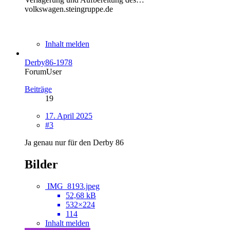
volkswagen.steingruppe.de
Inhalt melden
Derby86-1978
ForumUser
Beiträge
19
17. April 2025
#3
Ja genau nur für den Derby 86
Bilder
IMG_8193.jpeg
52,68 kB
532×224
114
Inhalt melden