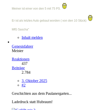
Meiner ist einer von den 5 mit 75 PS.
Er ist als letztes Auto gebaut worden ( von den 10 Stück)
MfG Sascha"
Inhalt melden
Genesisfahrer
Meister
Reaktionen
437
Beiträge
2.784
3. Oktober 2025
#2
Geschichten aus dem Paulanergarten...
Ladedruck statt Hubraum!