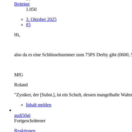
Beiträge
1.050
3. Oktober 2025
#5
Hi,
also da es eine Schlüsselnummer zum 75PS Derby gibt (0600, 
MfG
Roland
"Zyniker, der [Subst.], ist ein Schuft, dessen mangelhafte Wahrn
Inhalt melden
audi50gl
Fortgeschrittener
Reaktionen