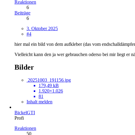
Reaktionen
6
Beiträge
6
3. Oktober 2025
#4
hier mal ein bild von dem aufkleber (das vom endschalldämpfer
Vielleicht kann den ja wer gebrauchen oderso bei mir liegt er 
Bilder
20251003_191156.jpg
179,49 kB
1.920×1.026
81
Inhalt melden
BickelGTI
Profi
Reaktionen
50