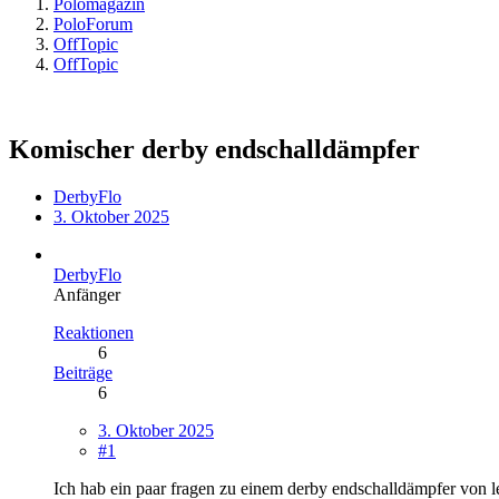
Polomagazin
PoloForum
OffTopic
OffTopic
Komischer derby endschalldämpfer
DerbyFlo
3. Oktober 2025
DerbyFlo
Anfänger
Reaktionen
6
Beiträge
6
3. Oktober 2025
#1
Ich hab ein paar fragen zu einem derby endschalldämpfer von l