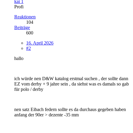
kai 1
Profi
Reaktionen
104
Beiträge
600
16. April 2026
#2
hallo
ich würde nen D&W katalog erstmal suchen , der sollte dann
EZ vom derby + 9 jahre sein , da siehst was es damals so gab
für polo / derby
nen satz Eibach federn sollte es da durchaus gegeben haben
anfang der 90er > dezente -35 mm