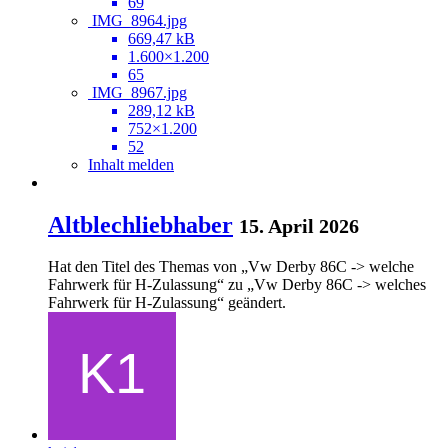
69
IMG_8964.jpg
669,47 kB
1.600×1.200
65
IMG_8967.jpg
289,12 kB
752×1.200
52
Inhalt melden
Altblechliebhaber
15. April 2026
Hat den Titel des Themas von „Vw Derby 86C -> welche
Fahrwerk für H-Zulassung“ zu „Vw Derby 86C -> welches
Fahrwerk für H-Zulassung“ geändert.