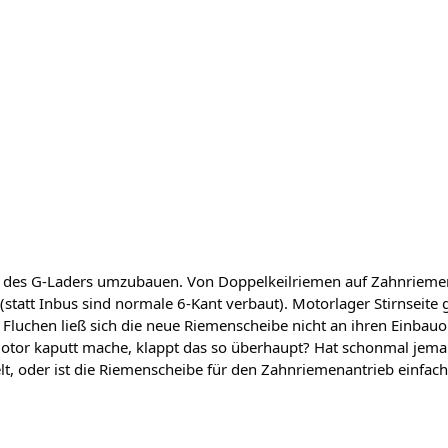
eb des G-Laders umzubauen. Von Doppelkeilriemen auf Zahnriemen
statt Inbus sind normale 6-Kant verbaut). Motorlager Stirnseite g
el Fluchen ließ sich die neue Riemenscheibe nicht an ihren Einbau
r Motor kaputt mache, klappt das so überhaupt? Hat schonmal 
t, oder ist die Riemenscheibe für den Zahnriemenantrieb einfac