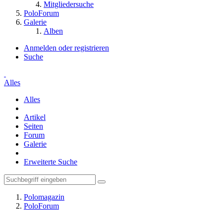
Mitgliedersuche
PoloForum
Galerie
Alben
Anmelden oder registrieren
Suche
Alles
Alles
Artikel
Seiten
Forum
Galerie
Erweiterte Suche
Polomagazin
PoloForum