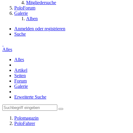
Mitgliedersuche
PoloForum
Galerie
Alben
Anmelden oder registrieren
Suche
Alles
Alles
Artikel
Seiten
Forum
Galerie
Erweiterte Suche
Polomagazin
PoloFahrer