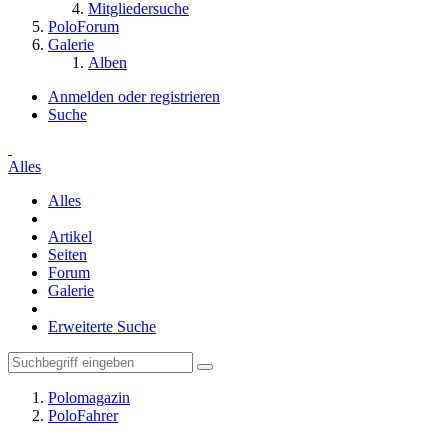
Mitgliedersuche
PoloForum
Galerie
Alben
Anmelden oder registrieren
Suche
Alles
Alles
Artikel
Seiten
Forum
Galerie
Erweiterte Suche
Polomagazin
PoloFahrer