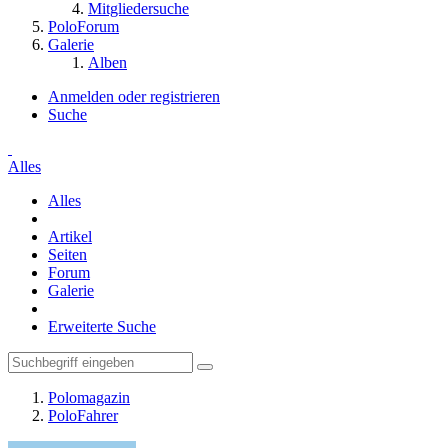
Mitgliedersuche
PoloForum
Galerie
Alben
Anmelden oder registrieren
Suche
Alles
Alles
Artikel
Seiten
Forum
Galerie
Erweiterte Suche
Polomagazin
PoloFahrer